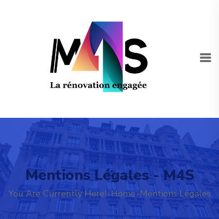
Mentions Légales - M4S
You Are Currently Here!-
Home
-
Mentions Légales