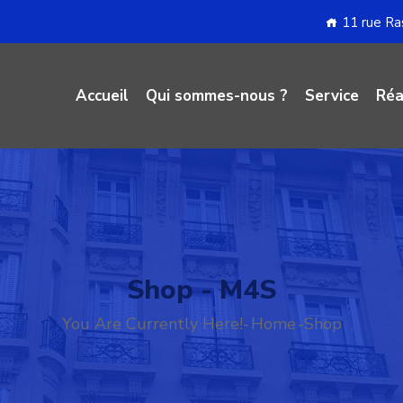
11 rue R
Accueil
Qui sommes-nous ?
Service
Réa
Shop - M4S
You Are Currently Here!-
Home
-
Shop